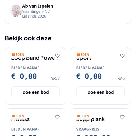
Ab van Ispelen
Vlaardingen
(NL)
Lid sinds
2026
Bekijk ook deze
BIEDEN
BIEDEN
Loop band Power
Sport
Peak
BIEDEN VANAF
BIEDEN VANAF
€ 0,00
€ 0,00
57
6
Doe een bod
Doe een bod
BIEDEN
BIEDEN
Fitness
Supp plank
BIEDEN VANAF
VRAAGPRIJS