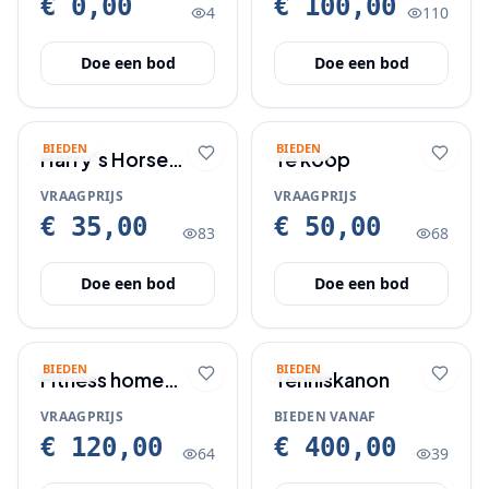
€ 0,00
€ 100,00
4
110
Doe een bod
Doe een bod
BIEDEN
BIEDEN
Harry’s Horse
Te koop
paardrijcap - maat
VRAAGPRIJS
VRAAGPRIJS
M/L
€ 35,00
€ 50,00
83
68
Doe een bod
Doe een bod
BIEDEN
BIEDEN
Fitness home
Tenniskanon
treinen
VRAAGPRIJS
BIEDEN VANAF
€ 120,00
€ 400,00
64
39