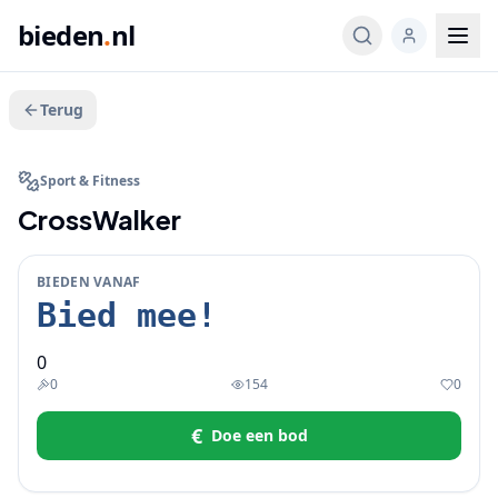
bieden
.
nl
Terug
BIEDEN
Sport & Fitness
CrossWalker
BIEDEN VANAF
Bied mee!
0
0
154
0
€
Doe een bod