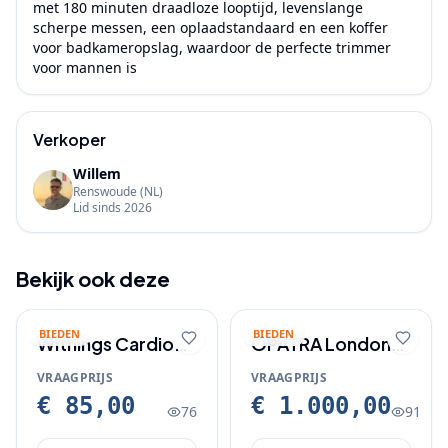
met 180 minuten draadloze looptijd, levenslange 
scherpe messen, een oplaadstandaard en een koffer 
voor badkameropslag, waardoor de perfecte trimmer 
voor mannen is
Verkoper
Willem
Renswoude
(NL)
Lid sinds
2026
Bekijk ook deze
BIEDEN
BIEDEN
Withings Cardio
OPATRA London
weegschaal
Synergy box, voor
VRAAGPRIJS
VRAAGPRIJS
een jonge huid.
€ 85,00
€ 1.000,00
76
91