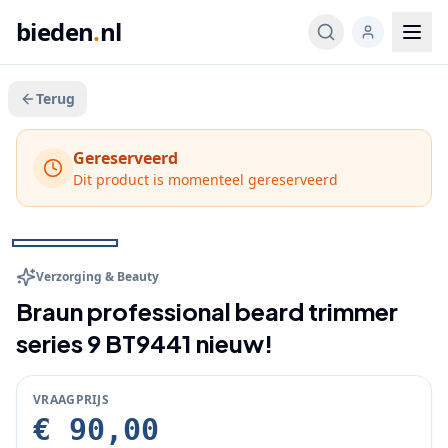
bieden
.
nl
Terug
Gereserveerd
Dit product is momenteel gereserveerd
Veeg voor meer
1
/
3
BIEDEN
Verzorging & Beauty
Braun professional beard trimmer
series 9 BT9441 nieuw!
VRAAGPRIJS
€ 90,00