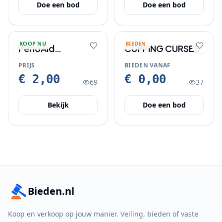
Doe een bod
Doe een bod
KOOP NU
BIEDEN
PerioAid
CUPPING CURSES
mondspoeling
PRIJS
BIEDEN VANAF
€ 2,00
€ 0,00
69
37
Bekijk
Doe een bod
Bieden.nl
Koop en verkoop op jouw manier. Veiling, bieden of vaste