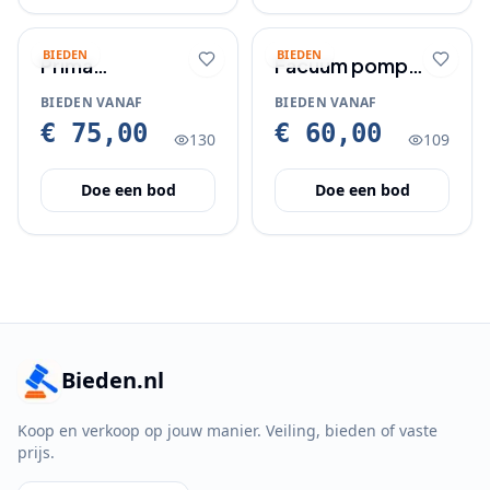
BIEDEN
BIEDEN
Prima
Facuum pomp
winterbanden op
voor mercedes
BIEDEN VANAF
BIEDEN VANAF
AMG velgen voor
benz type 126
€ 75,00
€ 60,00
130
109
Mercedes S type
W220
Doe een bod
Doe een bod
Bieden.nl
Koop en verkoop op jouw manier. Veiling, bieden of vaste
prijs.