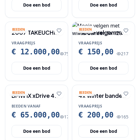
Doe een bod
Doe een bod
BIEDEN
BIEDEN
2007 TAKEUCHI
Mooie velgen met
TB145
winterbanden 5x
VRAAGPRIJS
VRAAGPRIJS
120
€ 12.000,00
€ 150,00
75
217
Doe een bod
Doe een bod
BIEDEN
BIEDEN
BMW iX xDrive 40
4x winter banden
Zwart + 2x wielset
voor kona hyundai
BIEDEN VANAF
VRAAGPRIJS
€ 65.000,00
€ 200,00
175
165
Doe een bod
Doe een bod