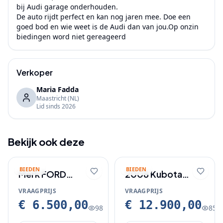
bij Audi garage onderhouden.

De auto rijdt perfect en kan nog jaren mee. Doe een 
goed bod en wie weet is de Audi dan van jou.Op onzin 
biedingen word niet gereageerd
Verkoper
Maria Fadda
Maastricht
(NL)
Lid sinds
2026
Bekijk ook deze
BIEDEN
BIEDEN
Merk FORD
2008 Kubota
TRANSIT
KX91-3
VRAAGPRIJS
VRAAGPRIJS
€ 6.500,00
€ 12.900,00
98
85