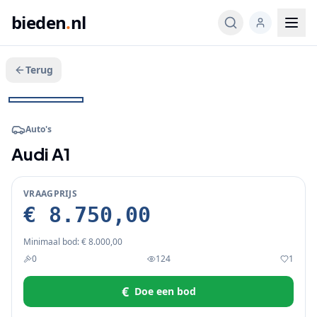
bieden
.
nl
Terug
Veeg voor meer
1
/
7
BIEDEN
+
2
Auto's
Audi A1
VRAAGPRIJS
€ 8.750,00
Minimaal bod:
€ 8.000,00
0
124
1
€
Doe een bod