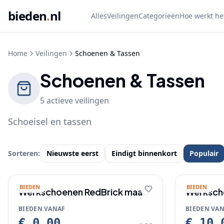
bieden
.
nl
Alles
Veilingen
Categorieën
Hoe werkt he
Home
Veilingen
Schoenen & Tassen
Schoenen & Tassen
5
actieve
veilingen
Schoeisel en tassen
Sorteren:
Nieuwste eerst
Eindigt binnenkort
Populair
BIEDEN
BIEDEN
Werkschoenen RedBrick maat
Werkscho
43
maar 45
BIEDEN VANAF
BIEDEN VA
€ 0,00
€ 10,