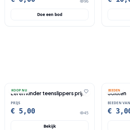
96
Doe een bod
KOOP NU
BIEDEN
Leren kinder teenslippers prijs
Sokken
€5
PRIJS
BIEDEN VA
€ 5,00
€ 3,0
45
Bekijk