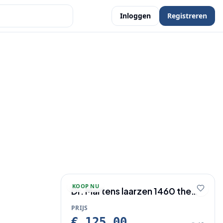
Inloggen
Registreren
KOOP NU
Dr. Martens laarzen 1460 the
Original
PRIJS
€ 125,00