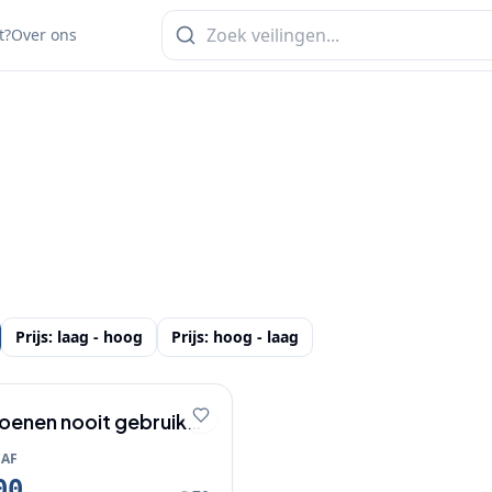
t?
Over ons
Prijs: laag - hoog
Prijs: hoog - laag
enen nooit gebruikt
NAF
00