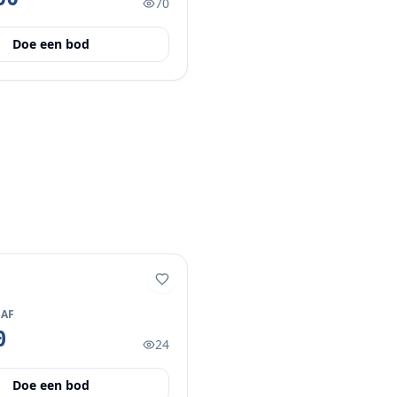
70
Doe een bod
NAF
0
24
Doe een bod