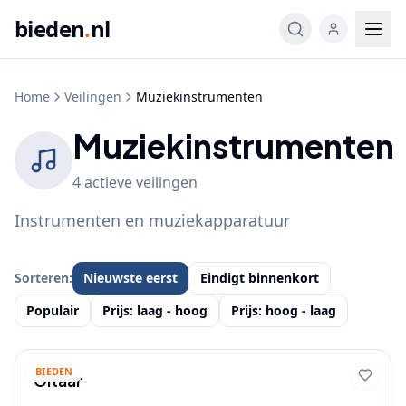
bieden
.
nl
Home
Veilingen
Muziekinstrumenten
Muziekinstrumenten
4
actieve
veilingen
Instrumenten en muziekapparatuur
Sorteren:
Nieuwste eerst
Eindigt binnenkort
Populair
Prijs: laag - hoog
Prijs: hoog - laag
BIEDEN
Gitaar