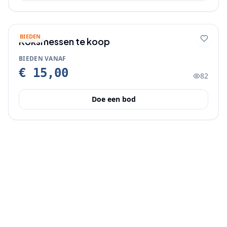
BIEDEN
Koksmessen te koop
BIEDEN VANAF
€ 15,00
82
Doe een bod