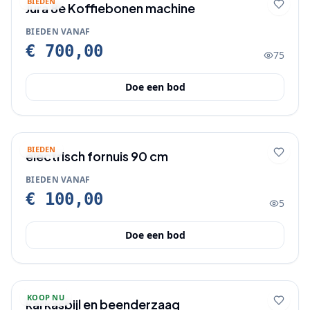
BIEDEN
Jura 8e Koffiebonen machine
BIEDEN VANAF
€ 700,00
75
Doe een bod
BIEDEN
electrisch fornuis 90 cm
BIEDEN VANAF
€ 100,00
5
Doe een bod
KOOP NU
karkasbijl en beenderzaag