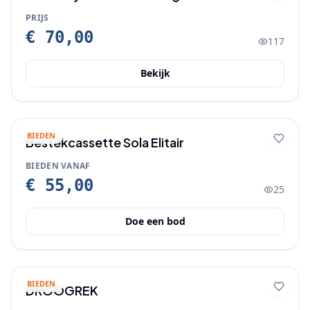
PRIJS
€ 70,00
117
Bekijk
BIEDEN
Bestekcassette Sola Elitair
BIEDEN VANAF
€ 55,00
25
Doe een bod
BIEDEN
DROOGREK