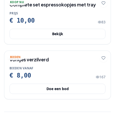
KOOP NU
Complete set espressokopjes met tray
PRIJS
€ 10,00
83
Bekijk
BIEDEN
Vorkjes verzilverd
BIEDEN VANAF
€ 8,00
167
Doe een bod