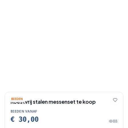
BIEDEN
Roestvrij stalen messenset te koop
BIEDEN VANAF
€ 30,00
88