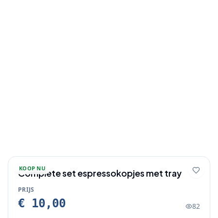
KOOP NU
Complete set espressokopjes met tray
PRIJS
€ 10,00
82