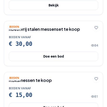
Bekijk
BIEDEN
Roestvrij stalen messenset te koop
BIEDEN VANAF
€ 30,00
84
Doe een bod
BIEDEN
Koksmessen te koop
BIEDEN VANAF
€ 15,00
81