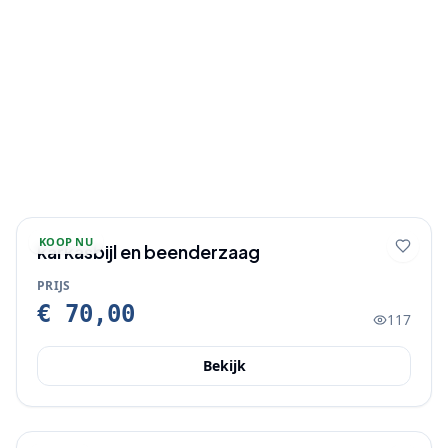
KOOP NU
karkasbijl en beenderzaag
PRIJS
€ 70,00
117
Bekijk