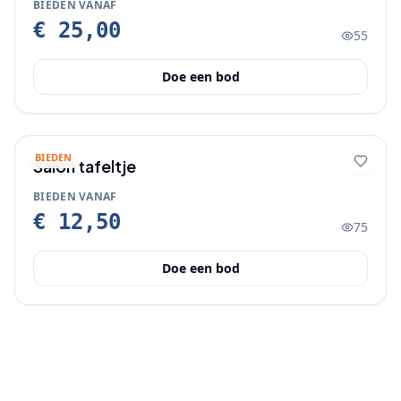
BIEDEN VANAF
€ 25,00
55
Doe een bod
BIEDEN
Salon tafeltje
BIEDEN VANAF
€ 12,50
75
Doe een bod