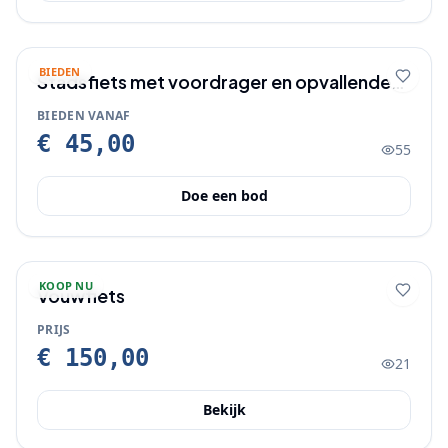
BIEDEN
Stadsfiets met voordrager en opvallende
rode velgen
BIEDEN VANAF
€ 45,00
55
Doe een bod
KOOP NU
Vouwfiets
PRIJS
€ 150,00
21
Bekijk