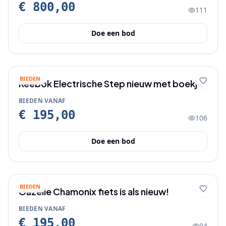
€ 800,00
111
Doe een bod
BIEDEN
Reebok Electrische Step nieuw met boekje
en lader.
BIEDEN VANAF
€ 195,00
106
Doe een bod
BIEDEN
Gazelle Chamonix fiets is als nieuw!
BIEDEN VANAF
€ 195,00
94