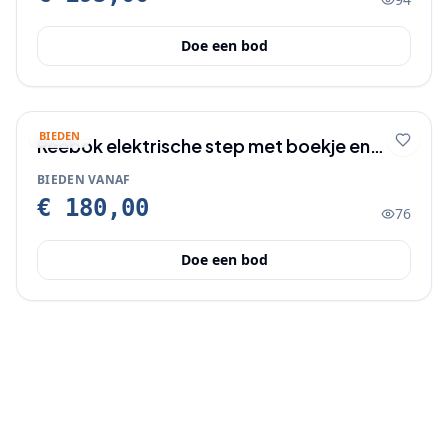
Doe een bod
BIEDEN
Reebok elektrische step met boekje en
lader.
BIEDEN VANAF
€ 180,00
76
Doe een bod