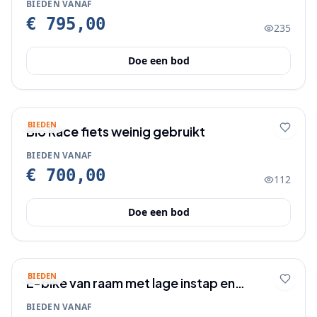
BIEDEN VANAF
€ 795,00
235
Doe een bod
BIEDEN
Bio Race fiets weinig gebruikt
BIEDEN VANAF
€ 700,00
112
Doe een bod
BIEDEN
E-bike van raam met lage instap en
starthulp
BIEDEN VANAF