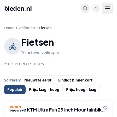
bieden
.
nl
Home
Veilingen
Fietsen
Fietsen
10
actieve
veilingen
Fietsen en e-bikes
Sorteren:
Nieuwste eerst
Eindigt binnenkort
Populair
Prijs: laag - hoog
Prijs: hoog - laag
BIEDEN
Nieuwe KTM Ultra Fun 29 inch Mountainbike
- 1x12 Sram